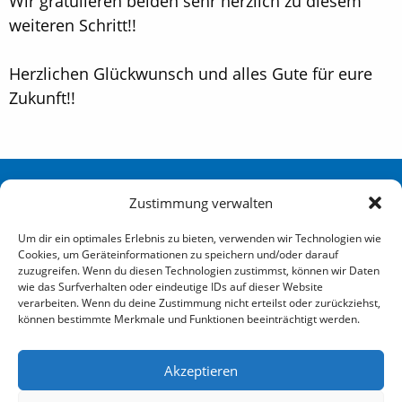
Wir gratulieren beiden sehr herzlich zu diesem
weiteren Schritt!!
Herzlichen Glückwunsch und alles Gute für eure
Zukunft!!
Sportverein Eidelstedt Hamburg von 1880 e. V.
Zustimmung verwalten
Redingskamp 25 22523 Hamburg
Um dir ein optimales Erlebnis zu bieten, verwenden wir Technologien wie
Cookies, um Geräteinformationen zu speichern und/oder darauf
040 / 570 007-0
zuzugreifen. Wenn du diesen Technologien zustimmst, können wir Daten
wie das Surfverhalten oder eindeutige IDs auf dieser Website
info@sve-hamburg.de
verarbeiten. Wenn du deine Zustimmung nicht erteilst oder zurückziehst,
können bestimmte Merkmale und Funktionen beeinträchtigt werden.
Social
Akzeptieren