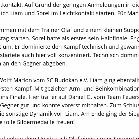
htkontakt. Auf Grund der geringen Anmeldungen in d
lich Liam und Sorel im Leichtkontakt starten. Für Man
mmen mit dem Trainer Olaf und einem kleinen Supp
ag starten. Sorel hatte als erstes sein Halbfinale. Er
 um. Er dominierte den Kampf technisch und gewann d
startete auch hier voll konzentriert. Technisch domi
en an den Gegner abgeben.
Wolff Marlon vom SC Budokan e.V. Liam ging ebenfall
ersten Kampf. Mit gezielten Arm- und Beinkombinatio
ns Finale. Hier traf er auf Daniel G. vom Team Feuer
Gegner gut und konnte vorerst mithalten. Zum Schlu
die sonstige Dynamik von Liam. Am Ende ging der Sie
 tolle Silbermedaille freuen!
rund neben dem Headcoach Olaf einen super Support 