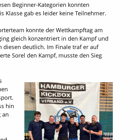
iesen Beginner-Kategorien konnten
is Klasse gab es leider keine Teilnehmer.
orterteam konnte der Wettkampftag am
 ging gleich konzentriert in den Kampf und
iesen deutlich. Im Finale traf er auf
nierte Sorel den Kampf, musste den Sieg
s
nen
sport.
ss hin
g an
und