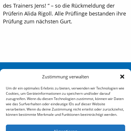
des Trainers Jens! “ – so die Rückmeldung der
Prüferin Alida Rigoll. Alle Prüflinge bestanden ihre
Prüfung zum nächsten Gurt.
Sportverein Eidelstedt Hamburg von 1880 e. V.
Zustimmung verwalten
Redingskamp 25 22523 Hamburg
Um dir ein optimales Erlebnis zu bieten, verwenden wir Technologien wie
Cookies, um Geräteinformationen zu speichern und/oder darauf
040 / 570 007-0
zuzugreifen. Wenn du diesen Technologien zustimmst, können wir Daten
wie das Surfverhalten oder eindeutige IDs auf dieser Website
info@sve-hamburg.de
verarbeiten. Wenn du deine Zustimmung nicht erteilst oder zurückziehst,
können bestimmte Merkmale und Funktionen beeinträchtigt werden.
Social