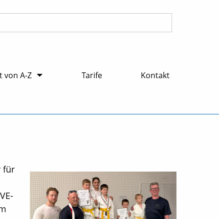
 von A-Z
Tarife
Kontakt
 für
SVE-
im