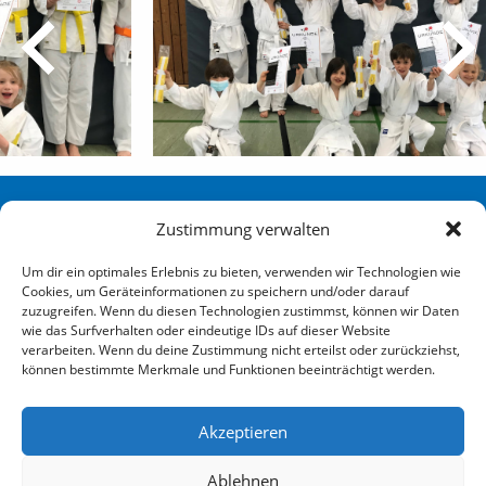
Sportverein Eidelstedt Hamburg von 1880 e. V.
Zustimmung verwalten
Redingskamp 25 22523 Hamburg
Um dir ein optimales Erlebnis zu bieten, verwenden wir Technologien wie
Cookies, um Geräteinformationen zu speichern und/oder darauf
040 / 570 007-0
zuzugreifen. Wenn du diesen Technologien zustimmst, können wir Daten
wie das Surfverhalten oder eindeutige IDs auf dieser Website
info@sve-hamburg.de
verarbeiten. Wenn du deine Zustimmung nicht erteilst oder zurückziehst,
können bestimmte Merkmale und Funktionen beeinträchtigt werden.
Social
Akzeptieren
Ablehnen