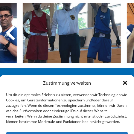
Sportverein Eidelstedt Hamburg von 1880 e. V.
Zustimmung verwalten
Redingskamp 25 22523 Hamburg
Um dir ein optimales Erlebnis zu bieten, verwenden wir Technologien wie
Cookies, um Geräteinformationen zu speichern und/oder darauf
040 / 570 007-0
zuzugreifen. Wenn du diesen Technologien zustimmst, können wir Daten
wie das Surfverhalten oder eindeutige IDs auf dieser Website
info@sve-hamburg.de
verarbeiten. Wenn du deine Zustimmung nicht erteilst oder zurückziehst,
können bestimmte Merkmale und Funktionen beeinträchtigt werden.
Social