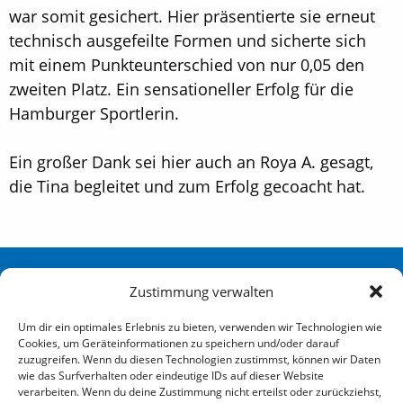
war somit gesichert. Hier präsentierte sie erneut
technisch ausgefeilte Formen und sicherte sich
mit einem Punkteunterschied von nur 0,05 den
zweiten Platz. Ein sensationeller Erfolg für die
Hamburger Sportlerin.
Ein großer Dank sei hier auch an Roya A. gesagt,
die Tina begleitet und zum Erfolg gecoacht hat.
Sportverein Eidelstedt Hamburg von 1880 e. V.
Zustimmung verwalten
Redingskamp 25 22523 Hamburg
Um dir ein optimales Erlebnis zu bieten, verwenden wir Technologien wie
Cookies, um Geräteinformationen zu speichern und/oder darauf
040 / 570 007-0
zuzugreifen. Wenn du diesen Technologien zustimmst, können wir Daten
wie das Surfverhalten oder eindeutige IDs auf dieser Website
info@sve-hamburg.de
verarbeiten. Wenn du deine Zustimmung nicht erteilst oder zurückziehst,