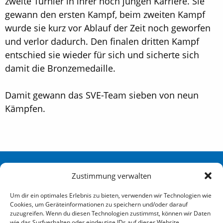
zweite Turnier in ihrer noch jungen Karriere. Sie
gewann den ersten Kampf, beim zweiten Kampf
wurde sie kurz vor Ablauf der Zeit noch geworfen
und verlor dadurch. Den finalen dritten Kampf
entschied sie wieder für sich und sicherte sich
damit die Bronzemedaille.
Damit gewann das SVE-Team sieben von neun
Kämpfen.
Sportverein Eidelstedt Hamburg von 1880 e. V.
Zustimmung verwalten
Redingskamp 25 22523 Hamburg
Um dir ein optimales Erlebnis zu bieten, verwenden wir Technologien wie
Cookies, um Geräteinformationen zu speichern und/oder darauf
040 / 570 007-0
zuzugreifen. Wenn du diesen Technologien zustimmst, können wir Daten
wie das Surfverhalten oder eindeutige IDs auf dieser Website