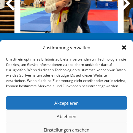
Sportverein Eidelstedt Hamburg von 1880 e. V.
Zustimmung verwalten
Redingskamp 25 22523 Hamburg
Um dir ein optimales Erlebnis zu bieten, verwenden wir Technologien wie
Cookies, um Geräteinformationen zu speichern und/oder darauf
040 / 570 007-0
zuzugreifen. Wenn du diesen Technologien zustimmst, können wir Daten
wie das Surfverhalten oder eindeutige IDs auf dieser Website
info@sve-hamburg.de
verarbeiten. Wenn du deine Zustimmung nicht erteilst oder zurückziehst,
können bestimmte Merkmale und Funktionen beeinträchtigt werden.
Social
Akzeptieren
Ablehnen
Einstellungen ansehen